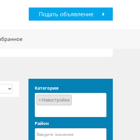
Подать объявление
збранное
Категория
×
Новостройки
Район