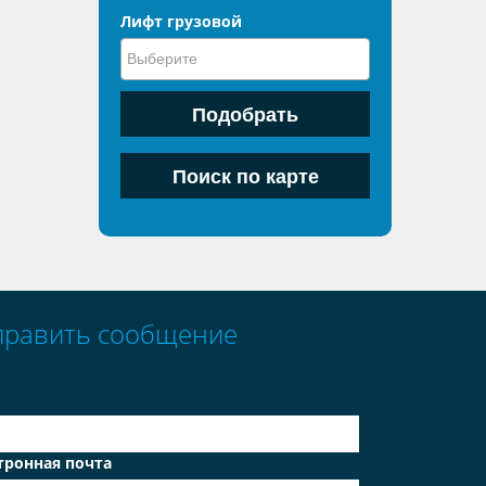
Лифт грузовой
править сообщение
тронная почта