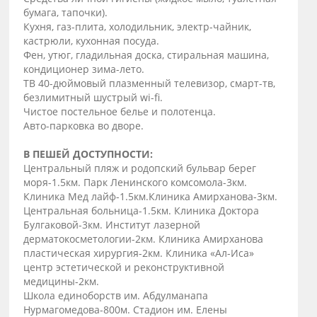
бумага, тапочки).
Кухня, газ-плита, холодильник, электр-чайник,
кастрюли, кухонная посуда.
Фен, утюг, гладильная доска, стиральная машина,
кондиционер зима-лето.
ТВ 40-дюймовый плазменный телевизор, смарт-тв,
безлимитный шустрый wi-fi.
Чистое постельное белье и полотенца.
Авто-парковка во дворе.
В ПЕШЕЙ ДОСТУПНОСТИ:
Центральный пляж и родопский бульвар берег
моря-1.5км. Парк Ленинского комсомола-3км.
Клиника Мед лайф-1.5км.Клиника Амирханова-3км.
Центральная больница-1.5км. Клиника Доктора
Булгаковой-3км. Институт лазерной
дерматокосметологии-2км. Клиника Амирханова
пластическая хирургия-2км. Клиника «Ал-Иса»
центр эстетической и реконструктивной
медицины-2км.
Школа единоборств им. Абдулманапа
Нурмагомедова-800м. Стадион им. Елены