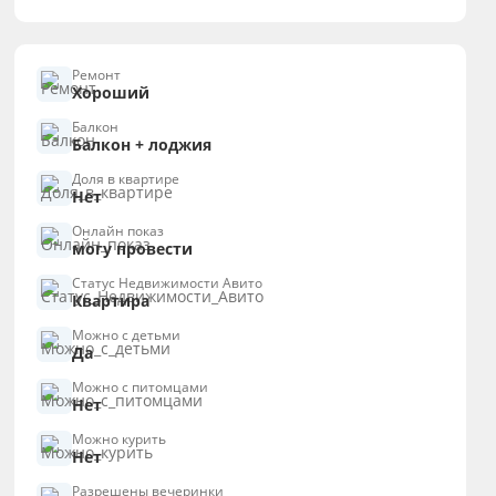
Ремонт
Хороший
Балкон
Балкон + лоджия
Доля в квартире
Нет
Онлайн показ
могу провести
Статус Недвижимости Авито
Квартира
Можно с детьми
Да
Можно с питомцами
Нет
Можно курить
Нет
Разрешены вечеринки