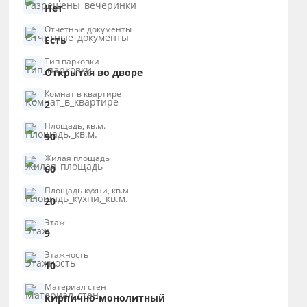
Нет
Отчетные документы
Есть
Тип парковки
Открытая во дворе
Комнат в квартире
2
Площадь, кв.м.
90
Жилая площадь
60
Площадь кухни, кв.м.
20
Этаж
9
Этажность
10
Материал стен
кирпично-монолитный