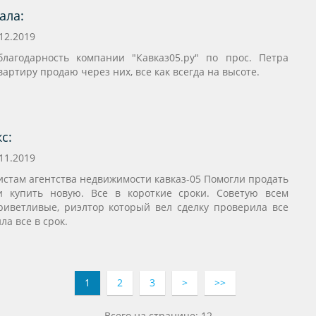
ала:
12.2019
агодарность компании "Кавказ05.ру" по прос. Петра
вартиру продаю через них, все как всегда на высоте.
с:
11.2019
истам агентства недвижимости кавказ-05 Помогли продать
 купить новую. Все в короткие сроки. Советую всем
риветливые, риэлтор который вел сделку проверила все
ла все в срок.
1
2
3
>
>>
Всего на странице: 12