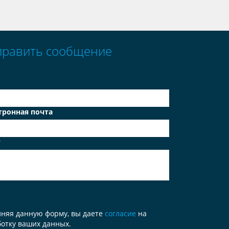
править сообщение
тронная почта
т
лняя данную форму, вы даете
согласие
на
отку ваших данных.